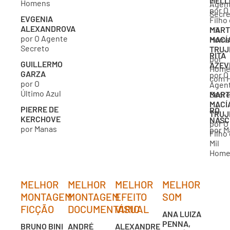
MELL
Homens
Agen
por O
Secre
EVGENIA
Filho
ALEXANDROVA
Mil
MART
por O Agente
Home
MACÍ
Secreto
TRUJ
RITA
por
GUILLERMO
AZEV
Hom
GARZA
por O
com 
por O
Agen
Último Azul
Secre
MART
MACÍ
PIERRE DE
RÔ
TRUJ
KERCHOVE
NASC
por O
por Manas
por M
Filho
Mil
Home
MELHOR
MELHOR
MELHOR
MELHOR
MONTAGEM
MONTAGEM
EFEITO
SOM
FICÇÃO
DOCUMENTÁRIO
VISUAL
ANA LUIZA
PENNA,
BRUNO BINI
ANDRÉ
ALEXANDRE