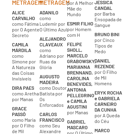
METRAGEM
METRAGEM
JESSICA
por A Melhor
CANDAL
Mãe do
ALICE
ADANILO
por Barba
Mundo
CARVALHO
como
Ensopada de
ESMIR FILHO
como Fátima
Ludemir por
Sangue
por Homem
por O Agente
O Último Azul
BRUNO BINI
com H
Secreto
ALEJANDRO
por Cinco
FELIPE
CAMILA
CLAVEAUX
Tipos de
SHOLL,
MÁRDILA
como
Medo
MARCELO
como
Adriano por
DANIEL
GRABOWSKY,
Simone por
Ruas da
REZENDE
MARIANNA
A Natureza
Glória
por O Filho
BRENNAND,
das Coisas
AUGUSTO
de Mil
CAROLINA
Invisíveis
MADEIRA
Homens
BENEVIDES,
DIRA PAES
como Doutor
ANTONIA
ERYK ROCHA
como Aretha
Batista por
PELLEGRINO
e GABRIELA
por Manas
Os
e CAMILA
CARNEIRO
Enforcados
AGUSTINI
GRACE
DA CUNHA
por Manas
PASSÔ
CARLOS
por A Queda
como Maria
FRANCISCO
do Céu
GABRIEL
por O Filho
como Seu
MASCARO
MARCO
de Mil
Alexandre
por O Último