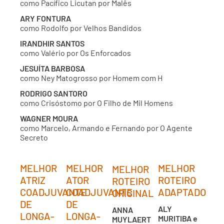
como Pacífico Licutan por Malês
ARY FONTURA
como Rodolfo por Velhos Bandidos
IRANDHIR SANTOS
como Valério por Os Enforcados
JESUÍTA BARBOSA
como Ney Matogrosso por Homem com H
RODRIGO SANTORO
como Crisóstomo por O Filho de Mil Homens
WAGNER MOURA
como Marcelo, Armando e Fernando por O Agente
Secreto
MELHOR
MELHOR
MELHOR
MELHOR
ATRIZ
ATOR
ROTEIRO
ROTEIRO
COADJUVANTE
COADJUVANTE
ADAPTADO
ORIGINAL
DE
DE
ALY
ANNA
LONGA-
LONGA-
MURITIBA e
MUYLAERT