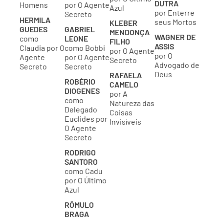
DUTRA
Homens
por O Agente
Azul
por Enterre
Secreto
HERMILA
seus Mortos
KLEBER
GUEDES
GABRIEL
MENDONÇA
WAGNER DE
como
LEONE
FILHO
ASSIS
Claudia por O
como Bobbi
por O Agente
por O
Agente
por O Agente
Secreto
Advogado de
Secreto
Secreto
Deus
RAFAELA
ROBÉRIO
CAMELO
DIOGENES
por A
como
Natureza das
Delegado
Coisas
Euclides por
Invisíveis
O Agente
Secreto
RODRIGO
SANTORO
como Cadu
por O Último
Azul
RÔMULO
BRAGA