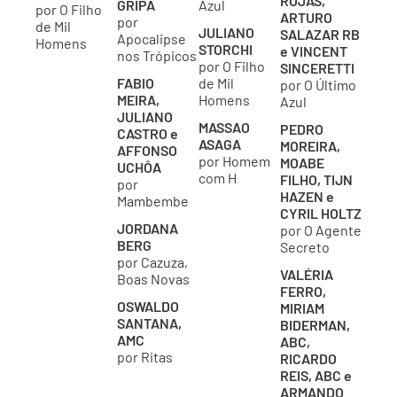
ROJAS,
GRIPA
Azul
por O Filho
ARTURO
por
de Mil
JULIANO
SALAZAR RB
Apocalipse
Homens
STORCHI
e VINCENT
nos Trópicos
por O Filho
SINCERETTI
FABIO
de Mil
por O Último
MEIRA,
Homens
Azul
JULIANO
MASSAO
PEDRO
CASTRO e
ASAGA
MOREIRA,
AFFONSO
por Homem
MOABE
UCHÔA
com H
FILHO, TIJN
por
HAZEN e
Mambembe
CYRIL HOLTZ
JORDANA
por O Agente
BERG
Secreto
por Cazuza,
VALÉRIA
Boas Novas
FERRO,
OSWALDO
MIRIAM
SANTANA,
BIDERMAN,
AMC
ABC,
por Ritas
RICARDO
REIS, ABC e
ARMANDO