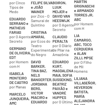
MARTÍN
por Cinco
FELIPE SILVA
BOIRON,
GRIGNASCHI
Tipos de
e JOÃO
LUUK
e ARMANDO
Medo
WAINER
MEIJER e
TORRES JR,
por Zico - O
DAVID VAN
EDUARDO
ABC
Samurai de
HEESWIJK
SERRANO e
por Homem
Quintino
por O Agente
MATHEUS
com H
Secreto
FARIAS
CRISTINA
LIA
por O Agente
AMARAL
CLAUDIO
CAMARGO,
Secreto
por Ecos do
PERALTA
ABC, TOCO
Teatro
por O Diário
GERMANO
CERQUEIRA
Experimental
de Pilar na
DE OLIVEIRA,
e ALAN
do Negro
Amazônia
EDT
ZILLI, MPSE
por Homem
DAVID
EDUARDO
por O Filho
com H
BARKER,
KURT,
de Mil
TINA BAZ,
MAGDALENA
Homens
ISABELA
NELS
MAIA, SOFIA
MONTEIRO
LILIANA
BANGERTER,
SUSSEKIND,
DE CASTRO
VILLASEÑOR,
JORDANA
BEATRIZ
por Manas
HEVERSON
BERG,
PAIXÃO e
BATISTA,
VICTOR
VANDRÉ
MARCELO
MARÍA
MIACIRO e
HUPPES
JUNQUEIRA,
ALEJANDRA
EDUARDO
por O Último
AMC