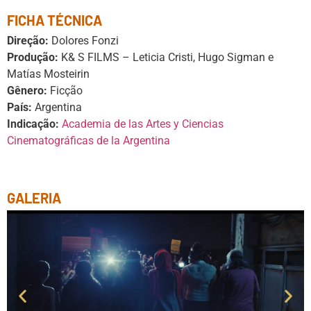
FICHA TÉCNICA
Direção:
Dolores Fonzi
Produção:
K& S FILMS – Leticia Cristi, Hugo Sigman e
Matías Mosteirin
Gênero:
Ficção
País:
Argentina
Indicação:
Academia de las Artes y Ciencias
Cinematográficas de la Argentina
GALERIA