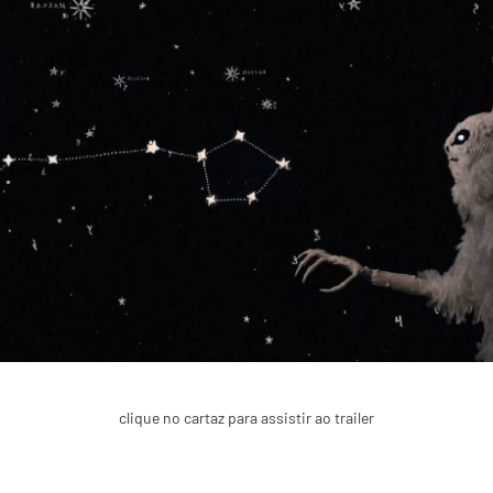
clique no cartaz para assistir ao trailer