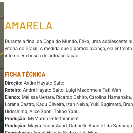
AMARELA
Durante a final da Copa do Mundo, Erika, uma adolescente n
vitória do Brasil. À medida que a partida avança, ela enfren
interno em busca de autoaceitação.
FICHA TÉCNICA
Direção:
André Hayato Saito
Roteiro:
André Hayato Saito, Luigi Madormo e Tati Wan
Elenco:
Melissa Uehara, Ricardo Oshiro, Carolina Hamanaka, 
Lorena Castro, Kadu Oliveira, Izah Neiva, Yuki Sugimoto, Bru
Hideshima, Alice Saori, Takao Yabu.
Produção:
MyMama Entertainment
Produção:
Mayra Faour Auad, Gabrielle Auad e Ilda Santiago
Coprodução:
André Hayato Saito e Tati Wan