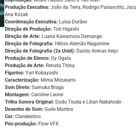
Produção Executiva:
João da Terra, Rodrigo Pasianotto, Jacq
Ana Kozak
Coordenação Executiva:
Luísa Durães
Direção de Produção:
Toti Higashi
Direção de Arte:
Luana Kawamura Demange
Direção de Fotografia:
Hélcio Alemão Nagamine
Direção de Fotografia (2a Unid):
Danilo Arenas Ireijo
Produção de Elenco:
Gy Ogata
Produção de Arte:
Renata Thina
Figurino:
Yuri Kobayashi
Caracterização:
Mima Mizukami
Som Direto:
Samuka Braga
Montagem:
Caroline Leone
Trilha Sonora Original:
Dudu Tsuda e Lilian Nakahodo
Desenho de Som:
Guile Martins
Cor:
Clandestino
Pós-produção:
Flow VFX