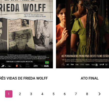
RÊS VIDAS DE FRIEDA WOLFF
ATO FINAL
1
2
3
4
5
6
7
8